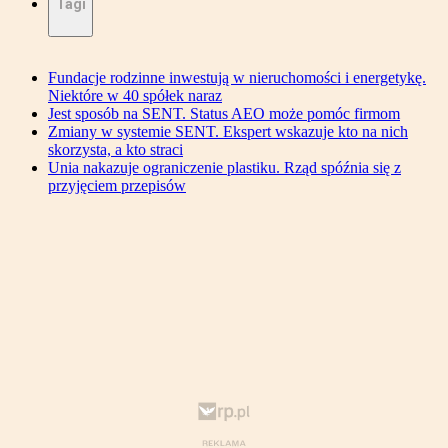
Tagi
Fundacje rodzinne inwestują w nieruchomości i energetykę.
Niektóre w 40 spółek naraz
Jest sposób na SENT. Status AEO może pomóc firmom
Zmiany w systemie SENT. Ekspert wskazuje kto na nich
skorzysta, a kto straci
Unia nakazuje ograniczenie plastiku. Rząd spóźnia się z
przyjęciem przepisów