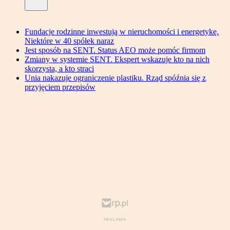
Fundacje rodzinne inwestują w nieruchomości i energetykę.
Niektóre w 40 spółek naraz
Jest sposób na SENT. Status AEO może pomóc firmom
Zmiany w systemie SENT. Ekspert wskazuje kto na nich
skorzysta, a kto straci
Unia nakazuje ograniczenie plastiku. Rząd spóźnia się z
przyjęciem przepisów