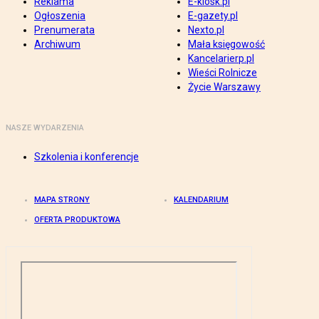
Reklama
E-kiosk.pl
Ogłoszenia
E-gazety.pl
Prenumerata
Nexto.pl
Archiwum
Mała księgowość
Kancelarierp.pl
Wieści Rolnicze
Życie Warszawy
NASZE WYDARZENIA
Szkolenia i konferencje
MAPA STRONY
KALENDARIUM
OFERTA PRODUKTOWA