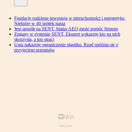
Fundacje rodzinne inwestują w nieruchomości i energetykę.
Niektóre w 40 spółek naraz
Jest sposób na SENT. Status AEO może pomóc firmom
Zmiany w systemie SENT. Ekspert wskazuje kto na nich
skorzysta, a kto straci
Unia nakazuje ograniczenie plastiku. Rząd spóźnia się z
przyjęciem przepisów