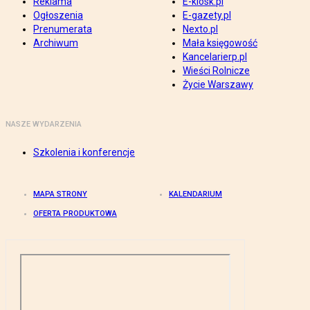
Reklama
E-kiosk.pl
Ogłoszenia
E-gazety.pl
Prenumerata
Nexto.pl
Archiwum
Mała księgowość
Kancelarierp.pl
Wieści Rolnicze
Życie Warszawy
NASZE WYDARZENIA
Szkolenia i konferencje
MAPA STRONY
KALENDARIUM
OFERTA PRODUKTOWA