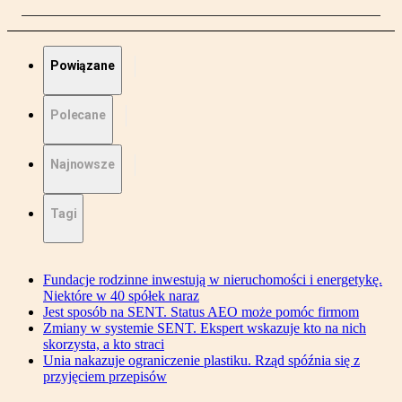
Powiązane
Polecane
Najnowsze
Tagi
Fundacje rodzinne inwestują w nieruchomości i energetykę.
Niektóre w 40 spółek naraz
Jest sposób na SENT. Status AEO może pomóc firmom
Zmiany w systemie SENT. Ekspert wskazuje kto na nich
skorzysta, a kto straci
Unia nakazuje ograniczenie plastiku. Rząd spóźnia się z
przyjęciem przepisów