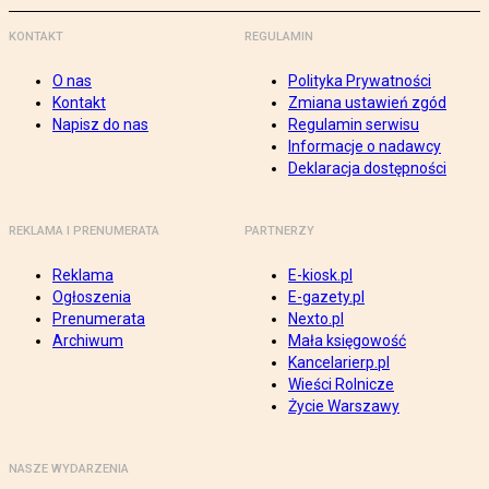
KONTAKT
REGULAMIN
O nas
Polityka Prywatności
Kontakt
Zmiana ustawień zgód
Napisz do nas
Regulamin serwisu
Informacje o nadawcy
Deklaracja dostępności
REKLAMA I PRENUMERATA
PARTNERZY
Reklama
E-kiosk.pl
Ogłoszenia
E-gazety.pl
Prenumerata
Nexto.pl
Archiwum
Mała księgowość
Kancelarierp.pl
Wieści Rolnicze
Życie Warszawy
NASZE WYDARZENIA