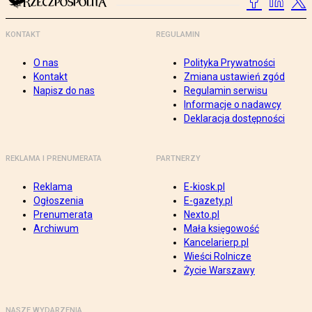
KONTAKT
REGULAMIN
O nas
Polityka Prywatności
Kontakt
Zmiana ustawień zgód
Napisz do nas
Regulamin serwisu
Informacje o nadawcy
Deklaracja dostępności
REKLAMA I PRENUMERATA
PARTNERZY
Reklama
E-kiosk.pl
Ogłoszenia
E-gazety.pl
Prenumerata
Nexto.pl
Archiwum
Mała księgowość
Kancelarierp.pl
Wieści Rolnicze
Życie Warszawy
NASZE WYDARZENIA