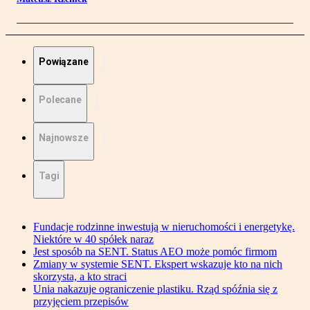
Powiązane
Polecane
Najnowsze
Tagi
Fundacje rodzinne inwestują w nieruchomości i energetykę.
Niektóre w 40 spółek naraz
Jest sposób na SENT. Status AEO może pomóc firmom
Zmiany w systemie SENT. Ekspert wskazuje kto na nich
skorzysta, a kto straci
Unia nakazuje ograniczenie plastiku. Rząd spóźnia się z
przyjęciem przepisów