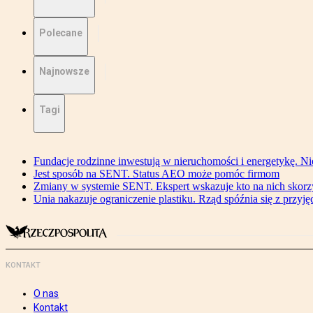
Polecane
Najnowsze
Tagi
Fundacje rodzinne inwestują w nieruchomości i energetykę. Ni
Jest sposób na SENT. Status AEO może pomóc firmom
Zmiany w systemie SENT. Ekspert wskazuje kto na nich skorzys
Unia nakazuje ograniczenie plastiku. Rząd spóźnia się z przyj
KONTAKT
O nas
Kontakt