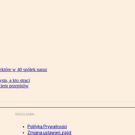
ektóre w 40 spółek naraz
ta, a kto straci
ęciem przepisów
REGULAMIN
Polityka Prywatności
Zmiana ustawień zgód