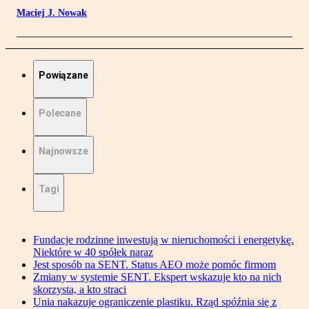
Maciej J. Nowak
Powiązane
Polecane
Najnowsze
Tagi
Fundacje rodzinne inwestują w nieruchomości i energetykę.
Niektóre w 40 spółek naraz
Jest sposób na SENT. Status AEO może pomóc firmom
Zmiany w systemie SENT. Ekspert wskazuje kto na nich
skorzysta, a kto straci
Unia nakazuje ograniczenie plastiku. Rząd spóźnia się z