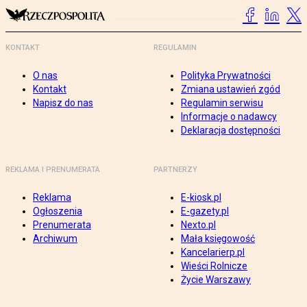
KONTAKT
REGULAMIN
O nas
Polityka Prywatności
Kontakt
Zmiana ustawień zgód
Napisz do nas
Regulamin serwisu
Informacje o nadawcy
Deklaracja dostępności
REKLAMA I PRENUMERATA
PARTNERZY
Reklama
E-kiosk.pl
Ogłoszenia
E-gazety.pl
Prenumerata
Nexto.pl
Archiwum
Mała księgowość
Kancelarierp.pl
Wieści Rolnicze
Życie Warszawy