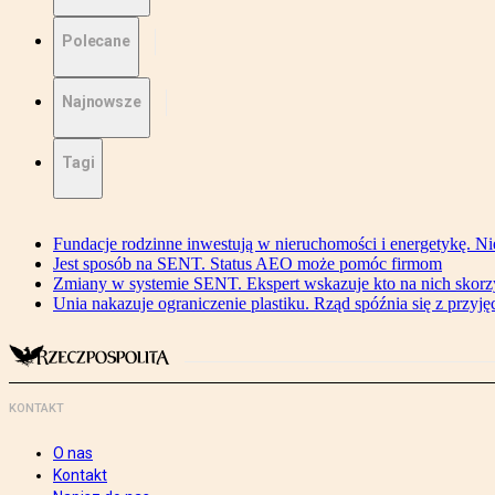
Polecane
Najnowsze
Tagi
Fundacje rodzinne inwestują w nieruchomości i energetykę. Ni
Jest sposób na SENT. Status AEO może pomóc firmom
Zmiany w systemie SENT. Ekspert wskazuje kto na nich skorzys
Unia nakazuje ograniczenie plastiku. Rząd spóźnia się z przyj
KONTAKT
O nas
Kontakt