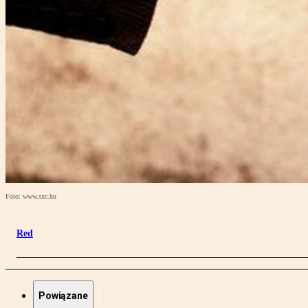
Foto: www.sxc.hu
Red
Powiązane