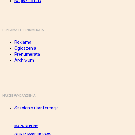
Napisz do nas
REKLAMA I PRENUMERATA
Reklama
Ogłoszenia
Prenumerata
Archiwum
NASZE WYDARZENIA
Szkolenia i konferencje
MAPA STRONY
OFERTA PRODUKTOWA