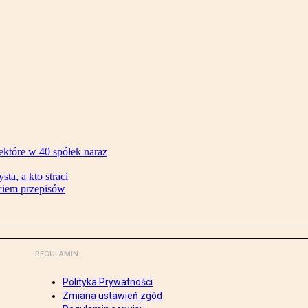
ektóre w 40 spółek naraz
ta, a kto straci
ęciem przepisów
REGULAMIN
Polityka Prywatności
Zmiana ustawień zgód