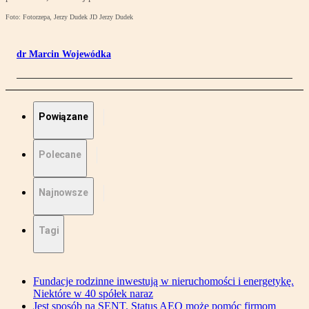
Foto: Fotorzepa, Jerzy Dudek JD Jerzy Dudek
dr Marcin Wojewódka
Powiązane
Polecane
Najnowsze
Tagi
Fundacje rodzinne inwestują w nieruchomości i energetykę.
Niektóre w 40 spółek naraz
Jest sposób na SENT. Status AEO może pomóc firmom