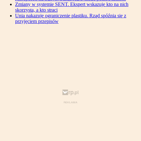
Zmiany w systemie SENT. Ekspert wskazuje kto na nich
skorzysta, a kto straci
Unia nakazuje ograniczenie plastiku. Rząd spóźnia się z
przyjęciem przepisów