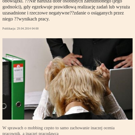
obowiązki. ??Nie narusza dóbr osobistych zatrudnionego (jego
godności), gdy egzekwuje prawidłową realizację zadań lub wyraża
uzasadnione i rzeczowe negatywne??zdanie o osiąganych przez
niego ??wynikach pracy.
Publikacja:
29.04.2014 04:00
W sprawach o mobbing często to samo zachowanie inaczej ocenia
pracownik, a inaczej pracodawca