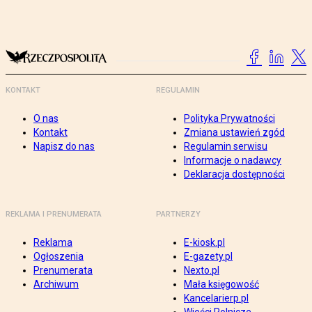
KONTAKT
REGULAMIN
O nas
Polityka Prywatności
Kontakt
Zmiana ustawień zgód
Napisz do nas
Regulamin serwisu
Informacje o nadawcy
Deklaracja dostępności
REKLAMA I PRENUMERATA
PARTNERZY
Reklama
E-kiosk.pl
Ogłoszenia
E-gazety.pl
Prenumerata
Nexto.pl
Archiwum
Mała księgowość
Kancelarierp.pl