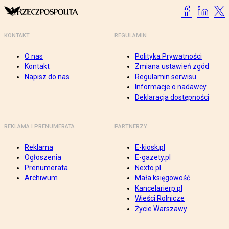
KONTAKT
REGULAMIN
O nas
Polityka Prywatności
Kontakt
Zmiana ustawień zgód
Napisz do nas
Regulamin serwisu
Informacje o nadawcy
Deklaracja dostępności
REKLAMA I PRENUMERATA
PARTNERZY
Reklama
E-kiosk.pl
Ogłoszenia
E-gazety.pl
Prenumerata
Nexto.pl
Archiwum
Mała księgowość
Kancelarierp.pl
Wieści Rolnicze
Życie Warszawy