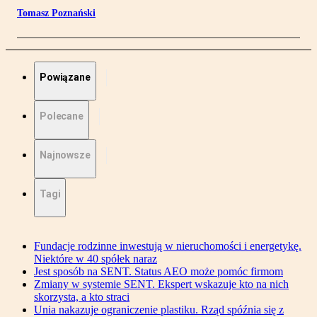
Tomasz Poznański
Powiązane
Polecane
Najnowsze
Tagi
Fundacje rodzinne inwestują w nieruchomości i energetykę.
Niektóre w 40 spółek naraz
Jest sposób na SENT. Status AEO może pomóc firmom
Zmiany w systemie SENT. Ekspert wskazuje kto na nich
skorzysta, a kto straci
Unia nakazuje ograniczenie plastiku. Rząd spóźnia się z