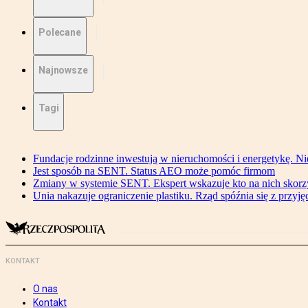
Polecane
Najnowsze
Tagi
Fundacje rodzinne inwestują w nieruchomości i energetykę. Ni
Jest sposób na SENT. Status AEO może pomóc firmom
Zmiany w systemie SENT. Ekspert wskazuje kto na nich skorzys
Unia nakazuje ograniczenie plastiku. Rząd spóźnia się z przyj
KONTAKT
O nas
Kontakt