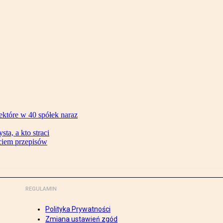
ektóre w 40 spółek naraz
ta, a kto straci
ęciem przepisów
REGULAMIN
Polityka Prywatności
Zmiana ustawień zgód