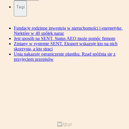
Tagi
Fundacje rodzinne inwestują w nieruchomości i energetykę.
Niektóre w 40 spółek naraz
Jest sposób na SENT. Status AEO może pomóc firmom
Zmiany w systemie SENT. Ekspert wskazuje kto na nich
skorzysta, a kto straci
Unia nakazuje ograniczenie plastiku. Rząd spóźnia się z
przyjęciem przepisów