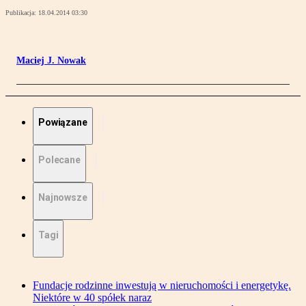
Publikacja:
18.04.2014 03:30
Maciej J. Nowak
Powiązane
Polecane
Najnowsze
Tagi
Fundacje rodzinne inwestują w nieruchomości i energetykę.
Niektóre w 40 spółek naraz