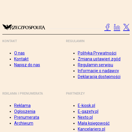
KONTAKT
REGULAMIN
O nas
Polityka Prywatności
Kontakt
Zmiana ustawień zgód
Napisz do nas
Regulamin serwisu
Informacje o nadawcy
Deklaracja dostępności
REKLAMA I PRENUMERATA
PARTNERZY
Reklama
E-kiosk.pl
Ogłoszenia
E-gazety.pl
Prenumerata
Nexto.pl
Archiwum
Mała księgowość
Kancelarierp.pl