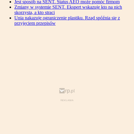
Jest sposób na SENT. Status AEO może pomóc firmom
Zmiany w systemie SENT. Ekspert wskazuje kto na nich
skorzysta, a kto straci
Unia nakazuje ograniczenie plastiku. Rząd spóźnia się z
przyjęciem przepisów