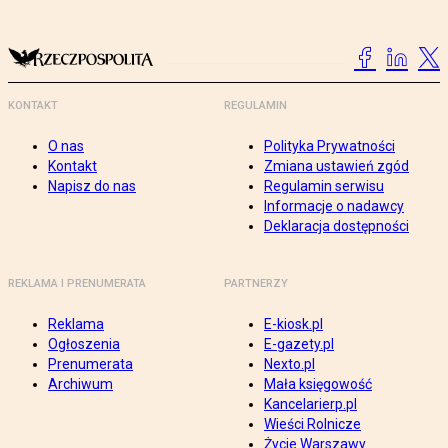
KONTAKT
REGULAMIN
O nas
Polityka Prywatności
Kontakt
Zmiana ustawień zgód
Napisz do nas
Regulamin serwisu
Informacje o nadawcy
Deklaracja dostępności
REKLAMA I PRENUMERATA
PARTNERZY
Reklama
E-kiosk.pl
Ogłoszenia
E-gazety.pl
Prenumerata
Nexto.pl
Archiwum
Mała księgowość
Kancelarierp.pl
Wieści Rolnicze
Życie Warszawy