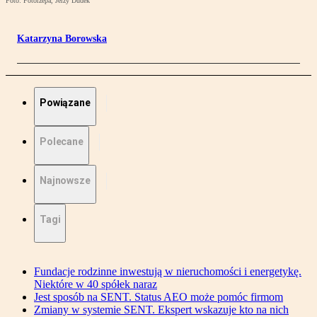
Foto: Fotorzepa, Jerzy Dudek
Katarzyna Borowska
Powiązane
Polecane
Najnowsze
Tagi
Fundacje rodzinne inwestują w nieruchomości i energetykę.
Niektóre w 40 spółek naraz
Jest sposób na SENT. Status AEO może pomóc firmom
Zmiany w systemie SENT. Ekspert wskazuje kto na nich