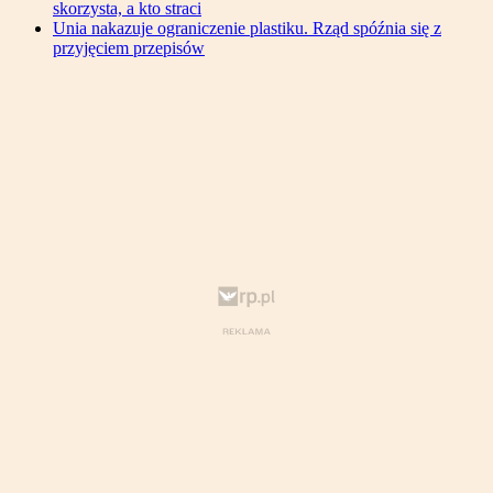
skorzysta, a kto straci
Unia nakazuje ograniczenie plastiku. Rząd spóźnia się z
przyjęciem przepisów