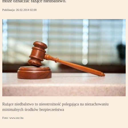
może oznaczać rażące niedbalstwo.
Publikacja:
26.02.2014 02:00
Rażące niedbalstwo to nieostrożność polegająca na niezachowaniu
minimalnych środków bezpieczeństwa
Foto: www.sxc.hu