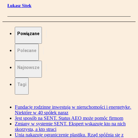
Łukasz Sitek
Powiązane
Polecane
Najnowsze
Tagi
Fundacje rodzinne inwestują w nieruchomości i energetykę.
Niektóre w 40 spółek naraz
Jest sposób na SENT. Status AEO może pomóc firmom
Zmiany w systemie SENT. Ekspert wskazuje kto na nich
skorzysta, a kto straci
Unia nakazuje ograniczenie plastiku. Rząd spóźnia się z