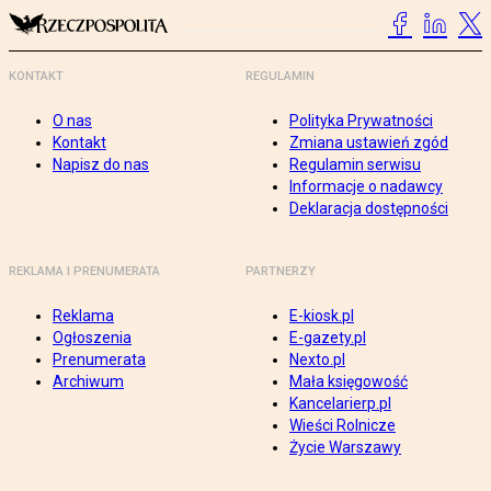
KONTAKT
REGULAMIN
O nas
Polityka Prywatności
Kontakt
Zmiana ustawień zgód
Napisz do nas
Regulamin serwisu
Informacje o nadawcy
Deklaracja dostępności
REKLAMA I PRENUMERATA
PARTNERZY
Reklama
E-kiosk.pl
Ogłoszenia
E-gazety.pl
Prenumerata
Nexto.pl
Archiwum
Mała księgowość
Kancelarierp.pl
Wieści Rolnicze
Życie Warszawy