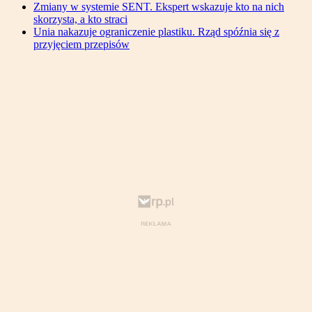
Zmiany w systemie SENT. Ekspert wskazuje kto na nich
skorzysta, a kto straci
Unia nakazuje ograniczenie plastiku. Rząd spóźnia się z
przyjęciem przepisów