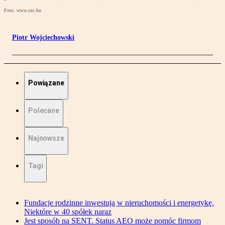
Foto: www.sxc.hu
Piotr Wojciechowski
Powiązane
Polecane
Najnowsze
Tagi
Fundacje rodzinne inwestują w nieruchomości i energetykę.
Niektóre w 40 spółek naraz
Jest sposób na SENT. Status AEO może pomóc firmom