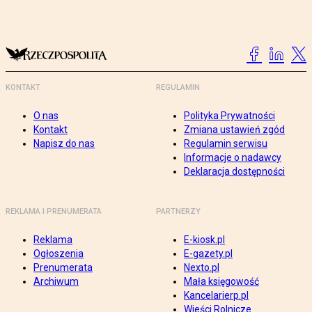
KONTAKT
REGULAMIN
O nas
Polityka Prywatności
Kontakt
Zmiana ustawień zgód
Napisz do nas
Regulamin serwisu
Informacje o nadawcy
Deklaracja dostępności
REKLAMA I PRENUMERATA
PARTNERZY
Reklama
E-kiosk.pl
Ogłoszenia
E-gazety.pl
Prenumerata
Nexto.pl
Archiwum
Mała księgowość
Kancelarierp.pl
Wieści Rolnicze