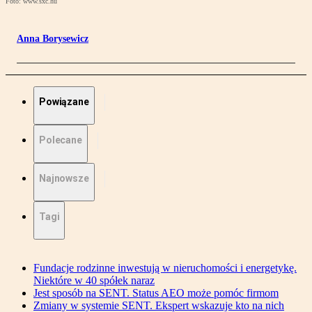
Foto: www.sxc.hu
Anna Borysewicz
Powiązane
Polecane
Najnowsze
Tagi
Fundacje rodzinne inwestują w nieruchomości i energetykę.
Niektóre w 40 spółek naraz
Jest sposób na SENT. Status AEO może pomóc firmom
Zmiany w systemie SENT. Ekspert wskazuje kto na nich