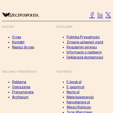
KONTAKT
REGULAMIN
O nas
Polityka Prywatności
Kontakt
Zmiana ustawień zgód
Napisz do nas
Regulamin serwisu
Informacje o nadawcy
Deklaracja dostępności
REKLAMA I PRENUMERATA
PARTNERZY
Reklama
E-kiosk.pl
Ogłoszenia
E-gazety.pl
Prenumerata
Nexto.pl
Archiwum
Mała księgowość
Kancelarierp.pl
Wieści Rolnicze
Życie Warszawy