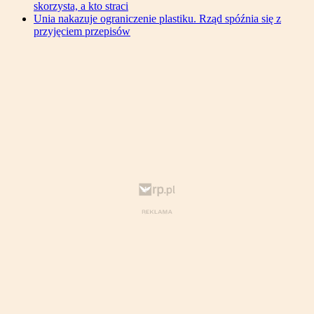
skorzysta, a kto straci
Unia nakazuje ograniczenie plastiku. Rząd spóźnia się z
przyjęciem przepisów