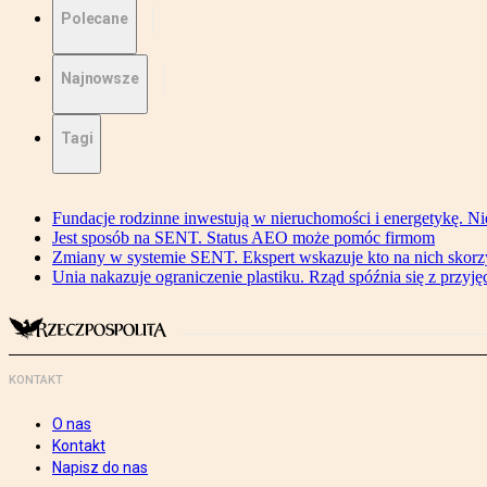
Polecane
Najnowsze
Tagi
Fundacje rodzinne inwestują w nieruchomości i energetykę. Ni
Jest sposób na SENT. Status AEO może pomóc firmom
Zmiany w systemie SENT. Ekspert wskazuje kto na nich skorzys
Unia nakazuje ograniczenie plastiku. Rząd spóźnia się z przyj
KONTAKT
O nas
Kontakt
Napisz do nas