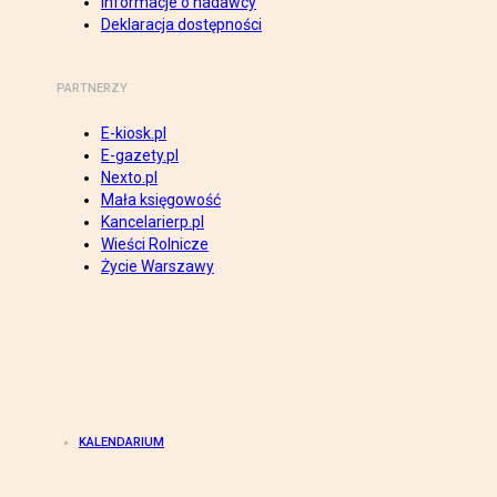
Informacje o nadawcy
Deklaracja dostępności
PARTNERZY
E-kiosk.pl
E-gazety.pl
Nexto.pl
Mała księgowość
Kancelarierp.pl
Wieści Rolnicze
Życie Warszawy
KALENDARIUM