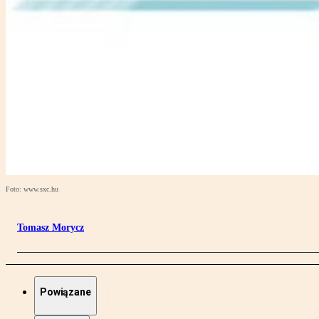
Foto: www.sxc.hu
Tomasz Morycz
Powiązane