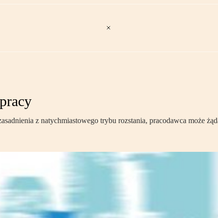
pracy
z uzasadnienia z natychmiastowego trybu rozstania, pracodawca może żą