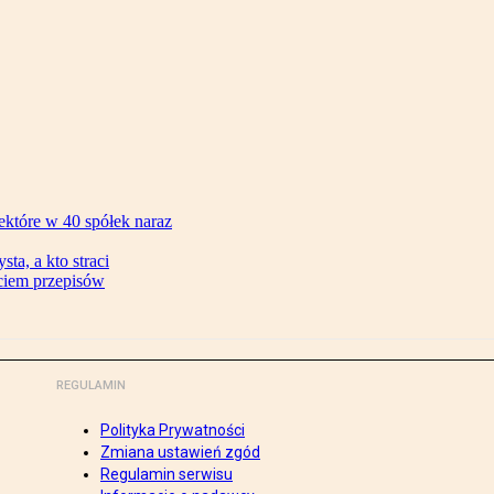
ektóre w 40 spółek naraz
ta, a kto straci
ęciem przepisów
REGULAMIN
Polityka Prywatności
Zmiana ustawień zgód
Regulamin serwisu