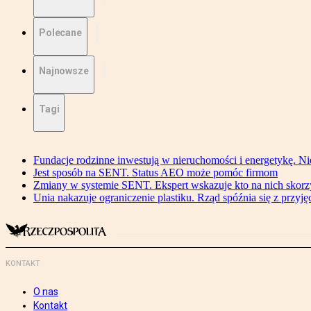
Polecane
Najnowsze
Tagi
Fundacje rodzinne inwestują w nieruchomości i energetykę. Ni
Jest sposób na SENT. Status AEO może pomóc firmom
Zmiany w systemie SENT. Ekspert wskazuje kto na nich skorzys
Unia nakazuje ograniczenie plastiku. Rząd spóźnia się z przyj
KONTAKT
O nas
Kontakt