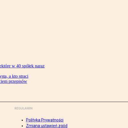
ektóre w 40 spółek naraz
ta, a kto straci
ęciem przepisów
REGULAMIN
Polityka Prywatności
Zmiana ustawień zgód