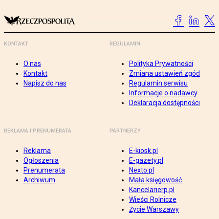
KONTAKT
REGULAMIN
O nas
Polityka Prywatności
Kontakt
Zmiana ustawień zgód
Napisz do nas
Regulamin serwisu
Informacje o nadawcy
Deklaracja dostępności
REKLAMA I PRENUMERATA
PARTNERZY
Reklama
E-kiosk.pl
Ogłoszenia
E-gazety.pl
Prenumerata
Nexto.pl
Archiwum
Mała księgowość
Kancelarierp.pl
Wieści Rolnicze
Życie Warszawy