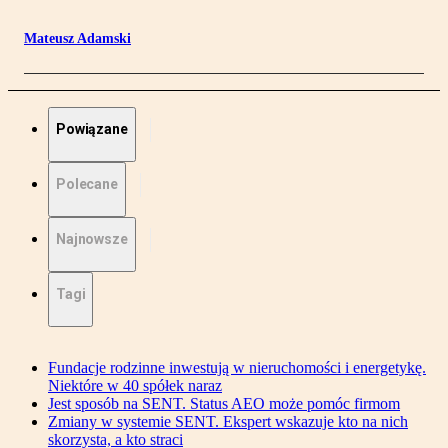
Mateusz Adamski
Powiązane
Polecane
Najnowsze
Tagi
Fundacje rodzinne inwestują w nieruchomości i energetykę.
Niektóre w 40 spółek naraz
Jest sposób na SENT. Status AEO może pomóc firmom
Zmiany w systemie SENT. Ekspert wskazuje kto na nich
skorzysta, a kto straci