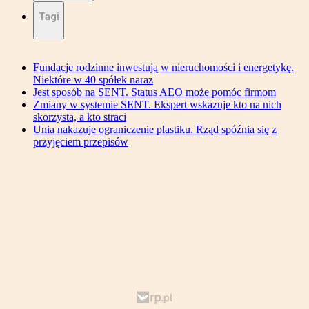
Tagi
Fundacje rodzinne inwestują w nieruchomości i energetykę.
Niektóre w 40 spółek naraz
Jest sposób na SENT. Status AEO może pomóc firmom
Zmiany w systemie SENT. Ekspert wskazuje kto na nich
skorzysta, a kto straci
Unia nakazuje ograniczenie plastiku. Rząd spóźnia się z
przyjęciem przepisów