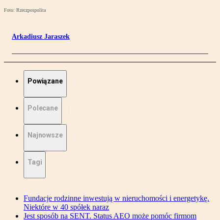
Foto: Rzeczpospolita
Arkadiusz Jaraszek
Powiązane
Polecane
Najnowsze
Tagi
Fundacje rodzinne inwestują w nieruchomości i energetykę.
Niektóre w 40 spółek naraz
Jest sposób na SENT. Status AEO może pomóc firmom