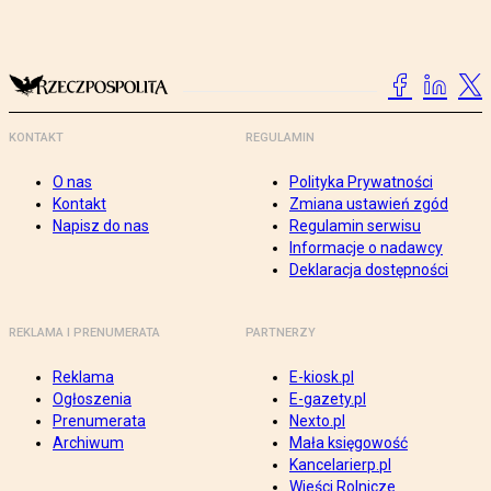
KONTAKT
REGULAMIN
O nas
Polityka Prywatności
Kontakt
Zmiana ustawień zgód
Napisz do nas
Regulamin serwisu
Informacje o nadawcy
Deklaracja dostępności
REKLAMA I PRENUMERATA
PARTNERZY
Reklama
E-kiosk.pl
Ogłoszenia
E-gazety.pl
Prenumerata
Nexto.pl
Archiwum
Mała księgowość
Kancelarierp.pl
Wieści Rolnicze