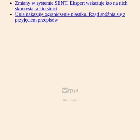
Zmiany w systemie SENT. Ekspert wskazuje kto na nich
skorzysta, a kto straci
Unia nakazuje ograniczenie plastiku. Rząd spóźnia się z
przyjęciem przepisów