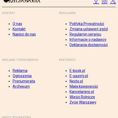
KONTAKT
REGULAMIN
O nas
Polityka Prywatności
Kontakt
Zmiana ustawień zgód
Napisz do nas
Regulamin serwisu
Informacje o nadawcy
Deklaracja dostępności
REKLAMA I PRENUMERATA
PARTNERZY
Reklama
E-kiosk.pl
Ogłoszenia
E-gazety.pl
Prenumerata
Nexto.pl
Archiwum
Mała księgowość
Kancelarierp.pl
Wieści Rolnicze
Życie Warszawy
NASZE WYDARZENIA