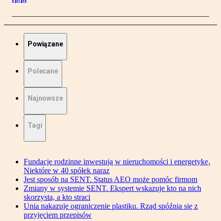
Powiązane
Polecane
Najnowsze
Tagi
Fundacje rodzinne inwestują w nieruchomości i energetykę.
Niektóre w 40 spółek naraz
Jest sposób na SENT. Status AEO może pomóc firmom
Zmiany w systemie SENT. Ekspert wskazuje kto na nich
skorzysta, a kto straci
Unia nakazuje ograniczenie plastiku. Rząd spóźnia się z
przyjęciem przepisów