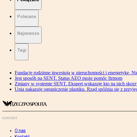
Polecane
Najnowsze
Tagi
Fundacje rodzinne inwestują w nieruchomości i energetykę. Ni
Jest sposób na SENT. Status AEO może pomóc firmom
Zmiany w systemie SENT. Ekspert wskazuje kto na nich skorzys
Unia nakazuje ograniczenie plastiku. Rząd spóźnia się z przyj
KONTAKT
O nas
Kontakt