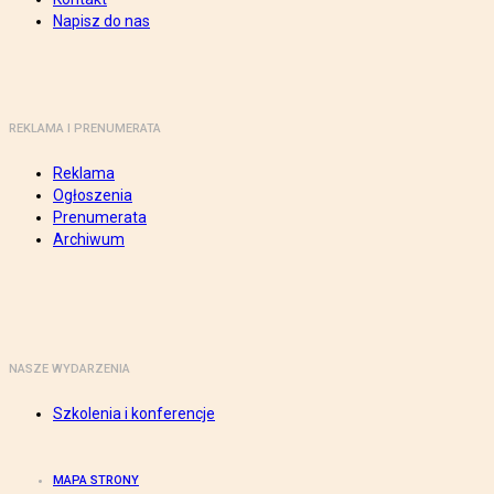
Napisz do nas
REKLAMA I PRENUMERATA
Reklama
Ogłoszenia
Prenumerata
Archiwum
NASZE WYDARZENIA
Szkolenia i konferencje
MAPA STRONY