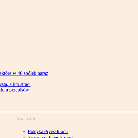
ektóre w 40 spółek naraz
ta, a kto straci
ęciem przepisów
REGULAMIN
Polityka Prywatności
Zmiana ustawień zgód