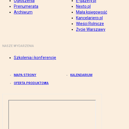
Ogłoszenia
E-gazety.pl
Prenumerata
Nexto.pl
Archiwum
Mała księgowość
Kancelarierp.pl
Wieści Rolnicze
Życie Warszawy
NASZE WYDARZENIA
Szkolenia i konferencje
MAPA STRONY
KALENDARIUM
OFERTA PRODUKTOWA