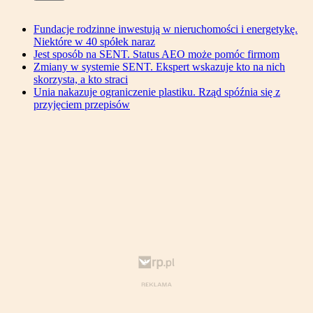
Fundacje rodzinne inwestują w nieruchomości i energetykę.
Niektóre w 40 spółek naraz
Jest sposób na SENT. Status AEO może pomóc firmom
Zmiany w systemie SENT. Ekspert wskazuje kto na nich
skorzysta, a kto straci
Unia nakazuje ograniczenie plastiku. Rząd spóźnia się z
przyjęciem przepisów