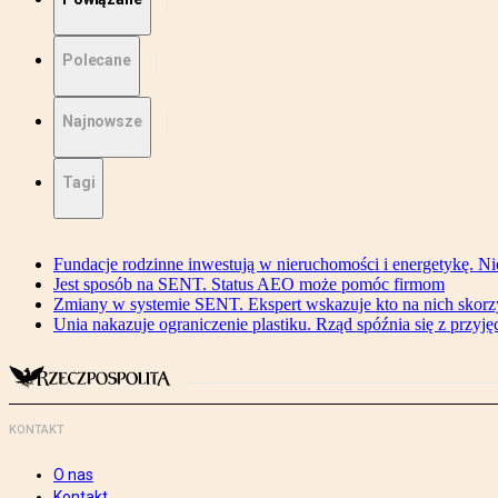
Polecane
Najnowsze
Tagi
Fundacje rodzinne inwestują w nieruchomości i energetykę. Ni
Jest sposób na SENT. Status AEO może pomóc firmom
Zmiany w systemie SENT. Ekspert wskazuje kto na nich skorzys
Unia nakazuje ograniczenie plastiku. Rząd spóźnia się z przyj
KONTAKT
O nas
Kontakt