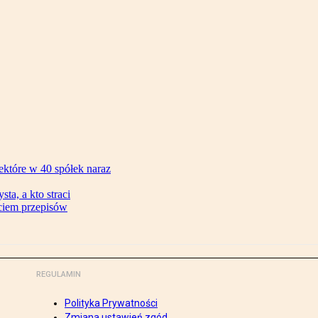
ektóre w 40 spółek naraz
ta, a kto straci
ęciem przepisów
REGULAMIN
Polityka Prywatności
Zmiana ustawień zgód