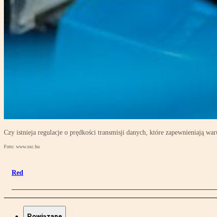
Czy istnieja regulacje o prędkości transmisji danych, które zapewnieniają w
Foto: www.sxc.hu
Red
Powiązane