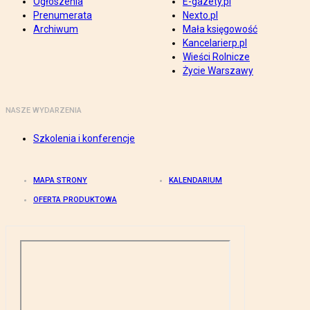
Ogłoszenia
E-gazety.pl
Prenumerata
Nexto.pl
Archiwum
Mała księgowość
Kancelarierp.pl
Wieści Rolnicze
Życie Warszawy
NASZE WYDARZENIA
Szkolenia i konferencje
MAPA STRONY
KALENDARIUM
OFERTA PRODUKTOWA