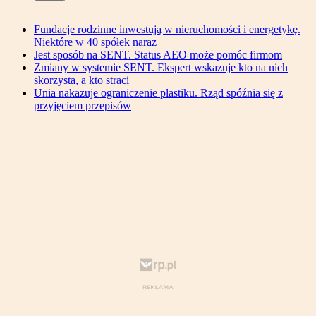
Fundacje rodzinne inwestują w nieruchomości i energetykę.
Niektóre w 40 spółek naraz
Jest sposób na SENT. Status AEO może pomóc firmom
Zmiany w systemie SENT. Ekspert wskazuje kto na nich
skorzysta, a kto straci
Unia nakazuje ograniczenie plastiku. Rząd spóźnia się z
przyjęciem przepisów