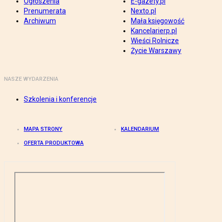
Ogłoszenia
E-gazety.pl
Prenumerata
Nexto.pl
Archiwum
Mała księgowość
Kancelarierp.pl
Wieści Rolnicze
Życie Warszawy
NASZE WYDARZENIA
Szkolenia i konferencje
MAPA STRONY
KALENDARIUM
OFERTA PRODUKTOWA