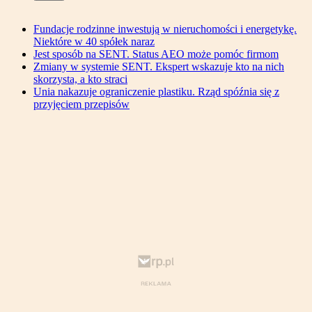
Fundacje rodzinne inwestują w nieruchomości i energetykę.
Niektóre w 40 spółek naraz
Jest sposób na SENT. Status AEO może pomóc firmom
Zmiany w systemie SENT. Ekspert wskazuje kto na nich
skorzysta, a kto straci
Unia nakazuje ograniczenie plastiku. Rząd spóźnia się z
przyjęciem przepisów