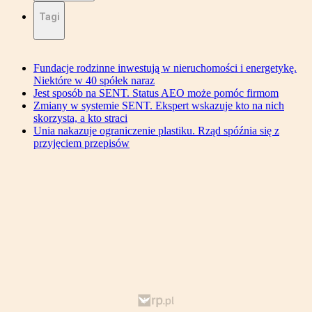
Tagi
Fundacje rodzinne inwestują w nieruchomości i energetykę.
Niektóre w 40 spółek naraz
Jest sposób na SENT. Status AEO może pomóc firmom
Zmiany w systemie SENT. Ekspert wskazuje kto na nich
skorzysta, a kto straci
Unia nakazuje ograniczenie plastiku. Rząd spóźnia się z
przyjęciem przepisów