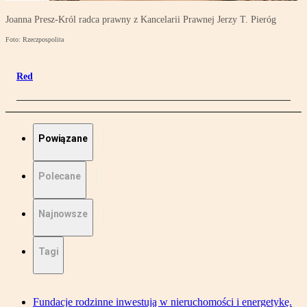
Joanna Presz-Król radca prawny z Kancelarii Prawnej Jerzy T. Pieróg
Foto: Rzeczpospolita
Red
Powiązane
Polecane
Najnowsze
Tagi
Fundacje rodzinne inwestują w nieruchomości i energetykę.