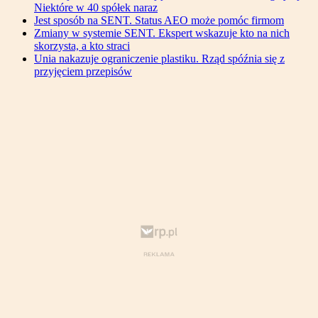
Niektóre w 40 spółek naraz
Jest sposób na SENT. Status AEO może pomóc firmom
Zmiany w systemie SENT. Ekspert wskazuje kto na nich
skorzysta, a kto straci
Unia nakazuje ograniczenie plastiku. Rząd spóźnia się z
przyjęciem przepisów