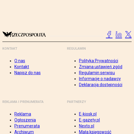
KONTAKT
REGULAMIN
O nas
Polityka Prywatności
Kontakt
Zmiana ustawień zgód
Napisz do nas
Regulamin serwisu
Informacje o nadawcy
Deklaracja dostępności
REKLAMA I PRENUMERATA
PARTNERZY
Reklama
E-kiosk.pl
Ogłoszenia
E-gazety.pl
Prenumerata
Nexto.pl
Archiwum
Mała księgowość