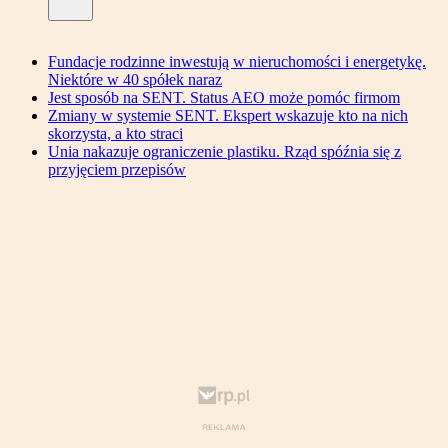
Fundacje rodzinne inwestują w nieruchomości i energetykę.
Niektóre w 40 spółek naraz
Jest sposób na SENT. Status AEO może pomóc firmom
Zmiany w systemie SENT. Ekspert wskazuje kto na nich
skorzysta, a kto straci
Unia nakazuje ograniczenie plastiku. Rząd spóźnia się z
przyjęciem przepisów