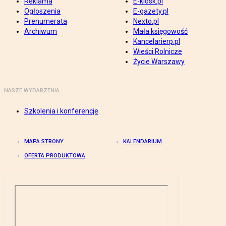
Reklama
E-kiosk.pl
Ogłoszenia
E-gazety.pl
Prenumerata
Nexto.pl
Archiwum
Mała księgowość
Kancelarierp.pl
Wieści Rolnicze
Życie Warszawy
NASZE WYDARZENIA
Szkolenia i konferencje
MAPA STRONY
KALENDARIUM
OFERTA PRODUKTOWA