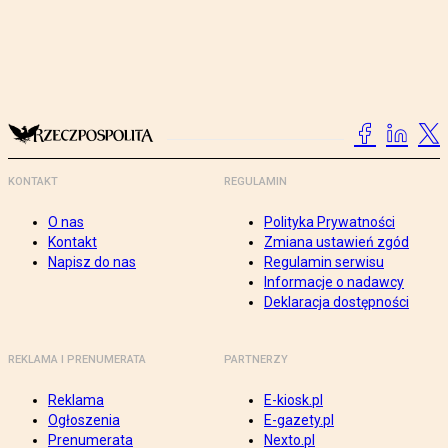
KONTAKT
REGULAMIN
O nas
Polityka Prywatności
Kontakt
Zmiana ustawień zgód
Napisz do nas
Regulamin serwisu
Informacje o nadawcy
Deklaracja dostępności
REKLAMA I PRENUMERATA
PARTNERZY
Reklama
E-kiosk.pl
Ogłoszenia
E-gazety.pl
Prenumerata
Nexto.pl