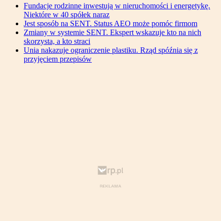
Fundacje rodzinne inwestują w nieruchomości i energetykę.
Niektóre w 40 spółek naraz
Jest sposób na SENT. Status AEO może pomóc firmom
Zmiany w systemie SENT. Ekspert wskazuje kto na nich
skorzysta, a kto straci
Unia nakazuje ograniczenie plastiku. Rząd spóźnia się z
przyjęciem przepisów