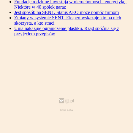
Fundacje rodzinne inwestują w nieruchomości i energetykę.
Niektóre w 40 spółek naraz
Jest sposób na SENT. Status AEO może pomóc firmom
Zmiany w systemie SENT. Ekspert wskazuje kto na nich
skorzysta, a kto straci
Unia nakazuje ograniczenie plastiku. Rząd spóźnia się z
przyjęciem przepisów