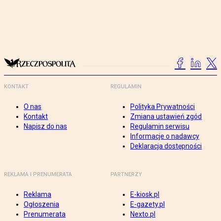
KONTAKT
REGULAMIN
O nas
Polityka Prywatności
Kontakt
Zmiana ustawień zgód
Napisz do nas
Regulamin serwisu
Informacje o nadawcy
Deklaracja dostępności
REKLAMA I PRENUMERATA
PARTNERZY
Reklama
E-kiosk.pl
Ogłoszenia
E-gazety.pl
Prenumerata
Nexto.pl