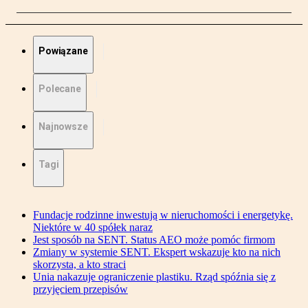
Powiązane
Polecane
Najnowsze
Tagi
Fundacje rodzinne inwestują w nieruchomości i energetykę.
Niektóre w 40 spółek naraz
Jest sposób na SENT. Status AEO może pomóc firmom
Zmiany w systemie SENT. Ekspert wskazuje kto na nich
skorzysta, a kto straci
Unia nakazuje ograniczenie plastiku. Rząd spóźnia się z
przyjęciem przepisów