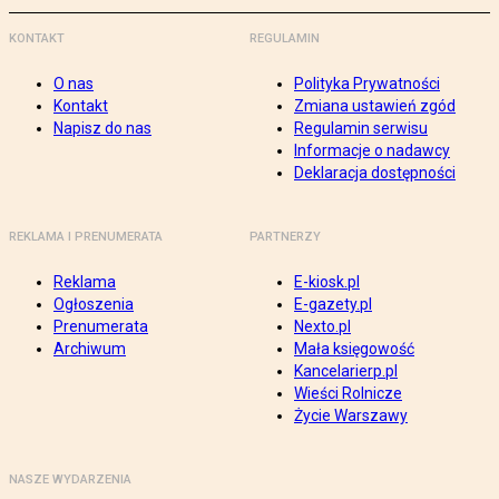
KONTAKT
REGULAMIN
O nas
Polityka Prywatności
Kontakt
Zmiana ustawień zgód
Napisz do nas
Regulamin serwisu
Informacje o nadawcy
Deklaracja dostępności
REKLAMA I PRENUMERATA
PARTNERZY
Reklama
E-kiosk.pl
Ogłoszenia
E-gazety.pl
Prenumerata
Nexto.pl
Archiwum
Mała księgowość
Kancelarierp.pl
Wieści Rolnicze
Życie Warszawy
NASZE WYDARZENIA