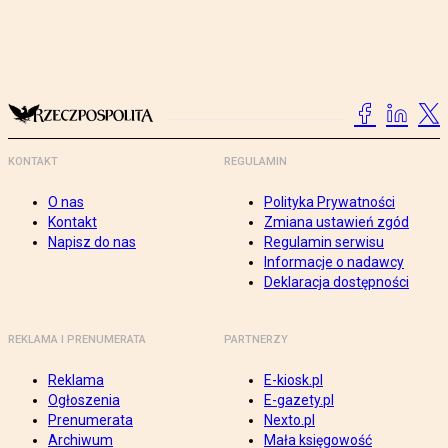
KONTAKT
REGULAMIN
O nas
Polityka Prywatności
Kontakt
Zmiana ustawień zgód
Napisz do nas
Regulamin serwisu
Informacje o nadawcy
Deklaracja dostępności
REKLAMA I PRENUMERATA
PARTNERZY
Reklama
E-kiosk.pl
Ogłoszenia
E-gazety.pl
Prenumerata
Nexto.pl
Archiwum
Mała księgowość