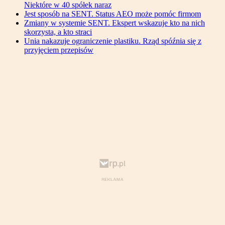
Niektóre w 40 spółek naraz
Jest sposób na SENT. Status AEO może pomóc firmom
Zmiany w systemie SENT. Ekspert wskazuje kto na nich
skorzysta, a kto straci
Unia nakazuje ograniczenie plastiku. Rząd spóźnia się z
przyjęciem przepisów