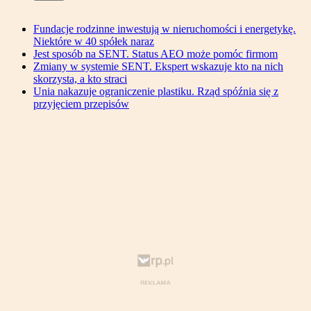
Fundacje rodzinne inwestują w nieruchomości i energetykę.
Niektóre w 40 spółek naraz
Jest sposób na SENT. Status AEO może pomóc firmom
Zmiany w systemie SENT. Ekspert wskazuje kto na nich
skorzysta, a kto straci
Unia nakazuje ograniczenie plastiku. Rząd spóźnia się z
przyjęciem przepisów