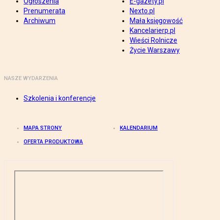
Ogłoszenia
E-gazety.pl
Prenumerata
Nexto.pl
Archiwum
Mała księgowość
Kancelarierp.pl
Wieści Rolnicze
Życie Warszawy
NASZE WYDARZENIA
Szkolenia i konferencje
MAPA STRONY
KALENDARIUM
OFERTA PRODUKTOWA