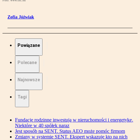
Foto: www.sxc.hu
Zofia Jóźwiak
Powiązane
Polecane
Najnowsze
Tagi
Fundacje rodzinne inwestują w nieruchomości i energetykę.
Niektóre w 40 spółek naraz
Jest sposób na SENT. Status AEO może pomóc firmom
Zmiany w systemie SENT. Ekspert wskazuje kto na nich