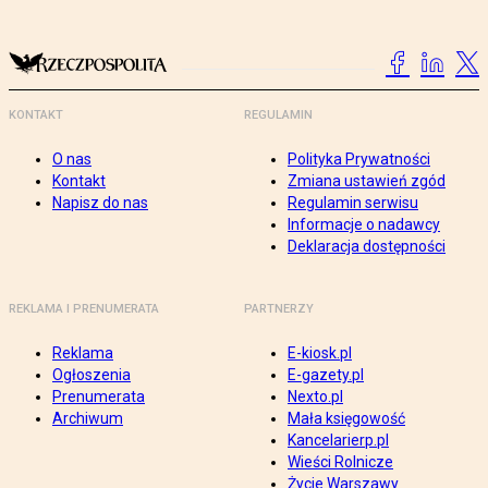
KONTAKT
REGULAMIN
O nas
Polityka Prywatności
Kontakt
Zmiana ustawień zgód
Napisz do nas
Regulamin serwisu
Informacje o nadawcy
Deklaracja dostępności
REKLAMA I PRENUMERATA
PARTNERZY
Reklama
E-kiosk.pl
Ogłoszenia
E-gazety.pl
Prenumerata
Nexto.pl
Archiwum
Mała księgowość
Kancelarierp.pl
Wieści Rolnicze
Życie Warszawy