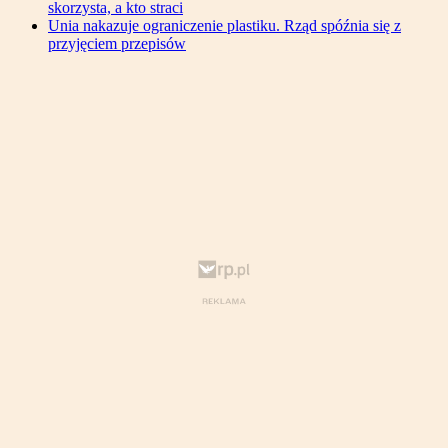
skorzysta, a kto straci
Unia nakazuje ograniczenie plastiku. Rząd spóźnia się z
przyjęciem przepisów