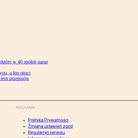
ektóre w 40 spółek naraz
ta, a kto straci
ęciem przepisów
REGULAMIN
Polityka Prywatności
Zmiana ustawień zgód
Regulamin serwisu