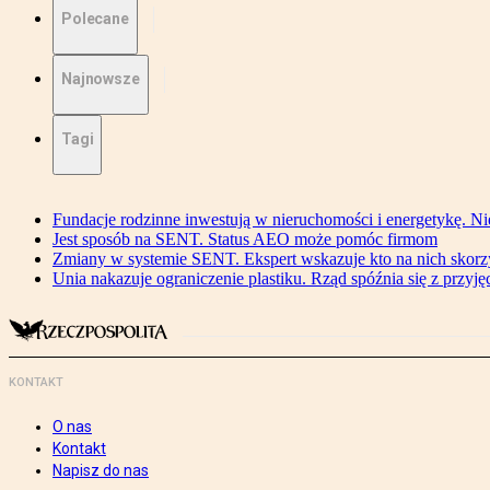
Polecane
Najnowsze
Tagi
Fundacje rodzinne inwestują w nieruchomości i energetykę. Ni
Jest sposób na SENT. Status AEO może pomóc firmom
Zmiany w systemie SENT. Ekspert wskazuje kto na nich skorzys
Unia nakazuje ograniczenie plastiku. Rząd spóźnia się z przyj
KONTAKT
O nas
Kontakt
Napisz do nas