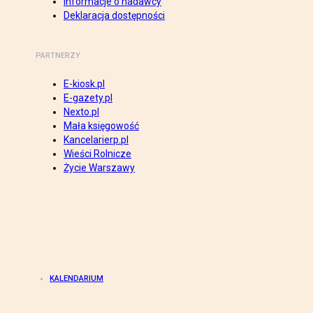
Informacje o nadawcy
Deklaracja dostępności
PARTNERZY
E-kiosk.pl
E-gazety.pl
Nexto.pl
Mała księgowość
Kancelarierp.pl
Wieści Rolnicze
Życie Warszawy
KALENDARIUM