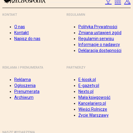
KONTAKT
REGULAMIN
O nas
Polityka Prywatności
Kontakt
Zmiana ustawień zgód
Napisz do nas
Regulamin serwisu
Informacje o nadawcy
Deklaracja dostępności
REKLAMA I PRENUMERATA
PARTNERZY
Reklama
E-kiosk.pl
Ogłoszenia
E-gazety.pl
Prenumerata
Nexto.pl
Archiwum
Mała księgowość
Kancelarierp.pl
Wieści Rolnicze
Życie Warszawy
NASZE WYDARZENIA