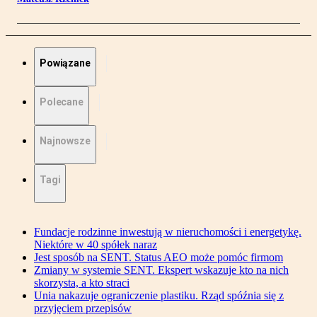
Powiązane
Polecane
Najnowsze
Tagi
Fundacje rodzinne inwestują w nieruchomości i energetykę.
Niektóre w 40 spółek naraz
Jest sposób na SENT. Status AEO może pomóc firmom
Zmiany w systemie SENT. Ekspert wskazuje kto na nich
skorzysta, a kto straci
Unia nakazuje ograniczenie plastiku. Rząd spóźnia się z
przyjęciem przepisów