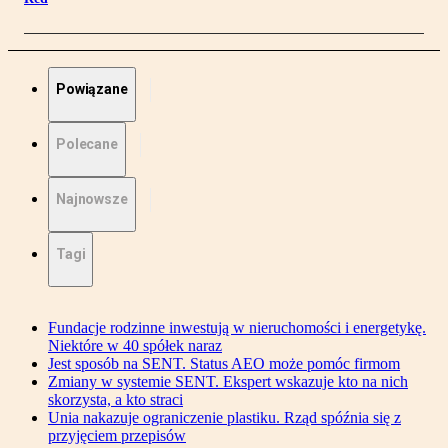
Powiązane
Polecane
Najnowsze
Tagi
Fundacje rodzinne inwestują w nieruchomości i energetykę.
Niektóre w 40 spółek naraz
Jest sposób na SENT. Status AEO może pomóc firmom
Zmiany w systemie SENT. Ekspert wskazuje kto na nich
skorzysta, a kto straci
Unia nakazuje ograniczenie plastiku. Rząd spóźnia się z
przyjęciem przepisów