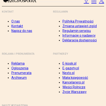
KONTAKT
REGULAMIN
O nas
Polityka Prywatności
Kontakt
Zmiana ustawień zgód
Napisz do nas
Regulamin serwisu
Informacje o nadawcy
Deklaracja dostępności
REKLAMA I PRENUMERATA
PARTNERZY
Reklama
E-kiosk.pl
Ogłoszenia
E-gazety.pl
Prenumerata
Nexto.pl
Archiwum
Mała księgowość
Kancelarierp.pl
Wieści Rolnicze
Życie Warszawy
NASZE WYDARZENIA