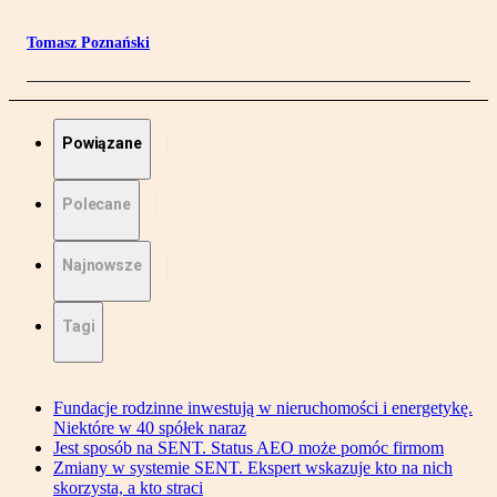
Tomasz Poznański
Powiązane
Polecane
Najnowsze
Tagi
Fundacje rodzinne inwestują w nieruchomości i energetykę.
Niektóre w 40 spółek naraz
Jest sposób na SENT. Status AEO może pomóc firmom
Zmiany w systemie SENT. Ekspert wskazuje kto na nich
skorzysta, a kto straci