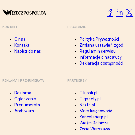
KONTAKT
REGULAMIN
O nas
Polityka Prywatności
Kontakt
Zmiana ustawień zgód
Napisz do nas
Regulamin serwisu
Informacje o nadawcy
Deklaracja dostępności
REKLAMA I PRENUMERATA
PARTNERZY
Reklama
E-kiosk.pl
Ogłoszenia
E-gazety.pl
Prenumerata
Nexto.pl
Archiwum
Mała księgowość
Kancelarierp.pl
Wieści Rolnicze
Życie Warszawy