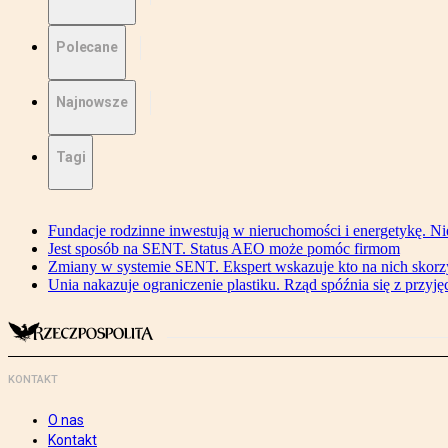
Polecane
Najnowsze
Tagi
Fundacje rodzinne inwestują w nieruchomości i energetykę. Ni
Jest sposób na SENT. Status AEO może pomóc firmom
Zmiany w systemie SENT. Ekspert wskazuje kto na nich skorzys
Unia nakazuje ograniczenie plastiku. Rząd spóźnia się z przyj
KONTAKT
O nas
Kontakt