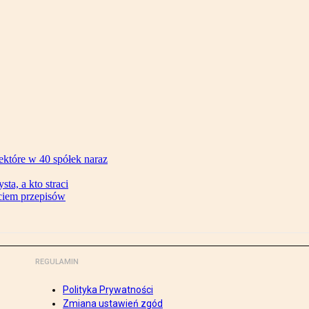
ektóre w 40 spółek naraz
ta, a kto straci
ęciem przepisów
REGULAMIN
Polityka Prywatności
Zmiana ustawień zgód