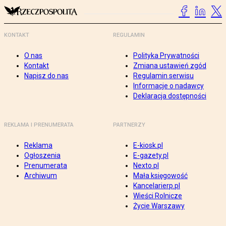
KONTAKT
REGULAMIN
O nas
Polityka Prywatności
Kontakt
Zmiana ustawień zgód
Napisz do nas
Regulamin serwisu
Informacje o nadawcy
Deklaracja dostępności
REKLAMA I PRENUMERATA
PARTNERZY
Reklama
E-kiosk.pl
Ogłoszenia
E-gazety.pl
Prenumerata
Nexto.pl
Archiwum
Mała księgowość
Kancelarierp.pl
Wieści Rolnicze
Życie Warszawy