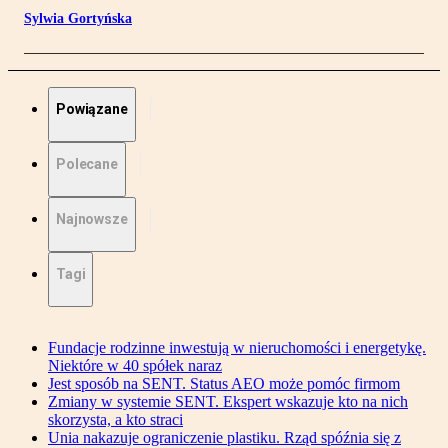
Sylwia Gortyńska
Powiązane
Polecane
Najnowsze
Tagi
Fundacje rodzinne inwestują w nieruchomości i energetykę.
Niektóre w 40 spółek naraz
Jest sposób na SENT. Status AEO może pomóc firmom
Zmiany w systemie SENT. Ekspert wskazuje kto na nich
skorzysta, a kto straci
Unia nakazuje ograniczenie plastiku. Rząd spóźnia się z