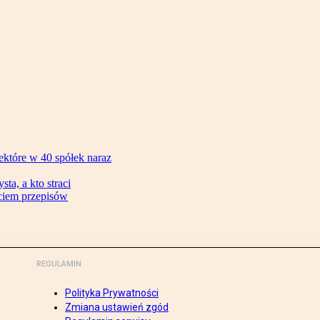
ektóre w 40 spółek naraz
ta, a kto straci
ęciem przepisów
REGULAMIN
Polityka Prywatności
Zmiana ustawień zgód