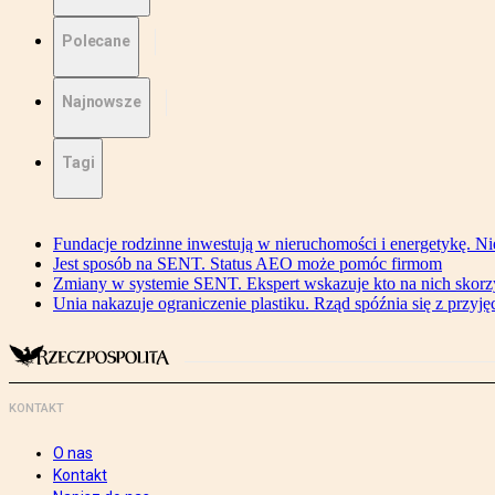
Polecane
Najnowsze
Tagi
Fundacje rodzinne inwestują w nieruchomości i energetykę. Ni
Jest sposób na SENT. Status AEO może pomóc firmom
Zmiany w systemie SENT. Ekspert wskazuje kto na nich skorzys
Unia nakazuje ograniczenie plastiku. Rząd spóźnia się z przyj
KONTAKT
O nas
Kontakt