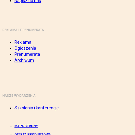
Napisz do nas
REKLAMA I PRENUMERATA
Reklama
Ogłoszenia
Prenumerata
Archiwum
NASZE WYDARZENIA
Szkolenia i konferencje
MAPA STRONY
OFERTA PRODUKTOWA