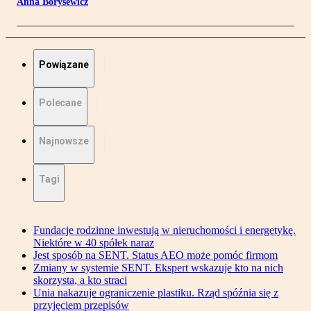
Anna Borysewicz
Powiązane
Polecane
Najnowsze
Tagi
Fundacje rodzinne inwestują w nieruchomości i energetykę.
Niektóre w 40 spółek naraz
Jest sposób na SENT. Status AEO może pomóc firmom
Zmiany w systemie SENT. Ekspert wskazuje kto na nich
skorzysta, a kto straci
Unia nakazuje ograniczenie plastiku. Rząd spóźnia się z
przyjęciem przepisów