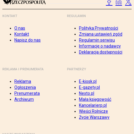
KONTAKT
REGULAMIN
O nas
Polityka Prywatności
Kontakt
Zmiana ustawień zgód
Napisz do nas
Regulamin serwisu
Informacje o nadawcy
Deklaracja dostępności
REKLAMA I PRENUMERATA
PARTNERZY
Reklama
E-kiosk.pl
Ogłoszenia
E-gazety.pl
Prenumerata
Nexto.pl
Archiwum
Mała księgowość
Kancelarierp.pl
Wieści Rolnicze
Życie Warszawy