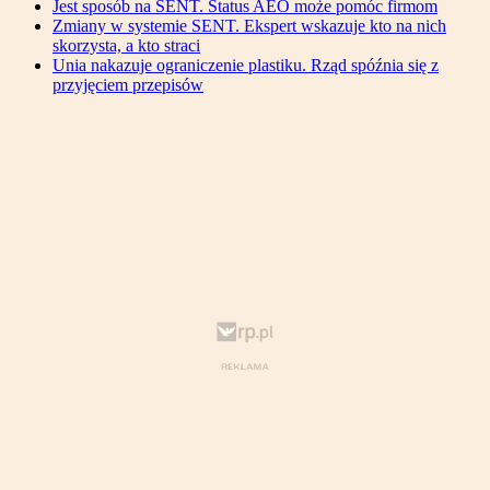
Jest sposób na SENT. Status AEO może pomóc firmom
Zmiany w systemie SENT. Ekspert wskazuje kto na nich
skorzysta, a kto straci
Unia nakazuje ograniczenie plastiku. Rząd spóźnia się z
przyjęciem przepisów