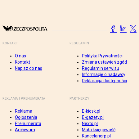
KONTAKT
REGULAMIN
O nas
Polityka Prywatności
Kontakt
Zmiana ustawień zgód
Napisz do nas
Regulamin serwisu
Informacje o nadawcy
Deklaracja dostępności
REKLAMA I PRENUMERATA
PARTNERZY
Reklama
E-kiosk.pl
Ogłoszenia
E-gazety.pl
Prenumerata
Nexto.pl
Archiwum
Mała księgowość
Kancelarierp.pl