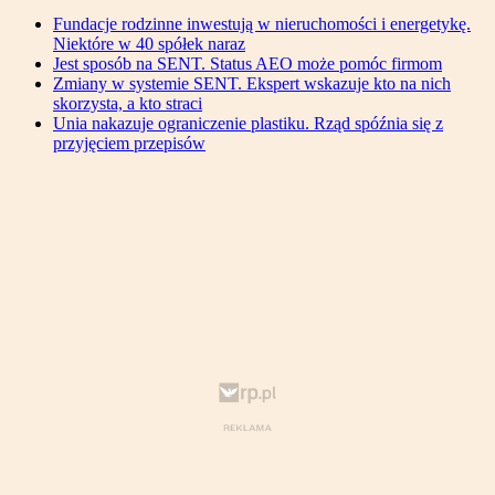
Fundacje rodzinne inwestują w nieruchomości i energetykę.
Niektóre w 40 spółek naraz
Jest sposób na SENT. Status AEO może pomóc firmom
Zmiany w systemie SENT. Ekspert wskazuje kto na nich
skorzysta, a kto straci
Unia nakazuje ograniczenie plastiku. Rząd spóźnia się z
przyjęciem przepisów