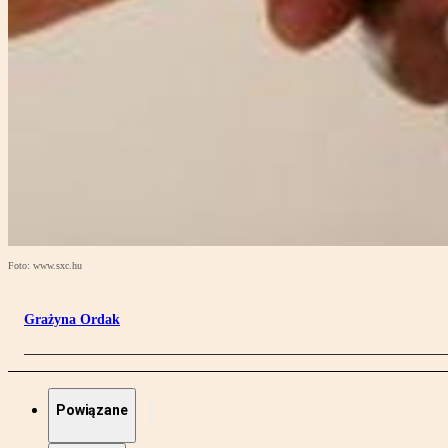
Foto: www.sxc.hu
Grażyna Ordak
Powiązane