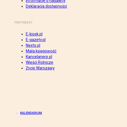
Informacje o nadawcy
Deklaracja dostępności
PARTNERZY
E-kiosk.pl
E-gazety.pl
Nexto.pl
Mała księgowość
Kancelarierp.pl
Wieści Rolnicze
Życie Warszawy
KALENDARIUM