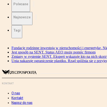
Polecane
Najnowsze
Tagi
Fundacje rodzinne inwestują w nieruchomości i energetykę. Ni
Jest sposób na SENT. Status AEO może pomóc firmom
Zmiany w systemie SENT. Ekspert wskazuje kto na nich skorzys
Unia nakazuje ograniczenie plastiku. Rząd spóźnia się z przyj
KONTAKT
O nas
Kontakt
Napisz do nas