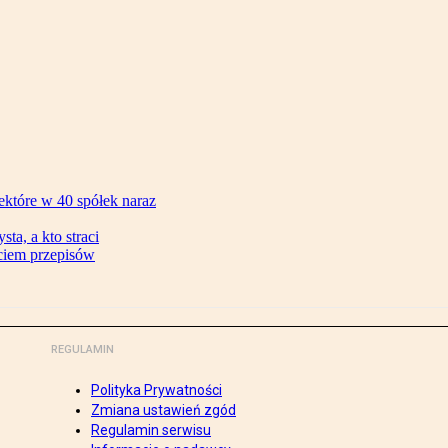
ektóre w 40 spółek naraz
ta, a kto straci
ęciem przepisów
REGULAMIN
Polityka Prywatności
Zmiana ustawień zgód
Regulamin serwisu