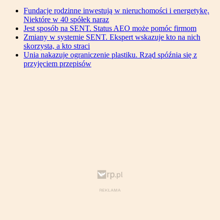
Fundacje rodzinne inwestują w nieruchomości i energetykę.
Niektóre w 40 spółek naraz
Jest sposób na SENT. Status AEO może pomóc firmom
Zmiany w systemie SENT. Ekspert wskazuje kto na nich
skorzysta, a kto straci
Unia nakazuje ograniczenie plastiku. Rząd spóźnia się z
przyjęciem przepisów