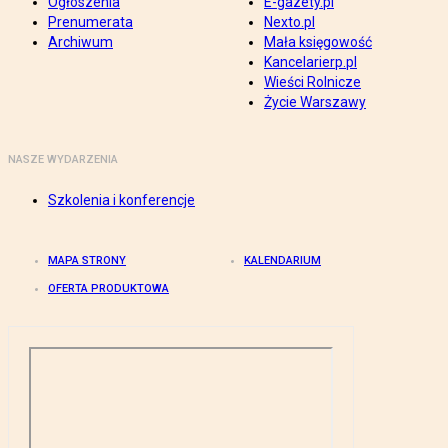
Ogłoszenia
E-gazety.pl
Prenumerata
Nexto.pl
Archiwum
Mała księgowość
Kancelarierp.pl
Wieści Rolnicze
Życie Warszawy
NASZE WYDARZENIA
Szkolenia i konferencje
MAPA STRONY
KALENDARIUM
OFERTA PRODUKTOWA