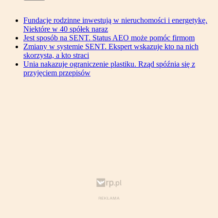
Fundacje rodzinne inwestują w nieruchomości i energetykę.
Niektóre w 40 spółek naraz
Jest sposób na SENT. Status AEO może pomóc firmom
Zmiany w systemie SENT. Ekspert wskazuje kto na nich
skorzysta, a kto straci
Unia nakazuje ograniczenie plastiku. Rząd spóźnia się z
przyjęciem przepisów